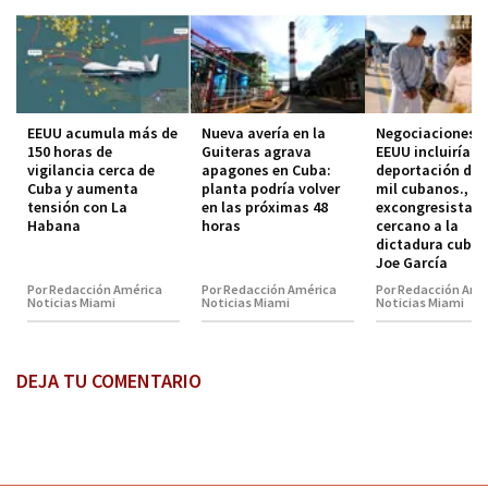
EEUU acumula más de
Nueva avería en la
Negociaciones 
150 horas de
Guiteras agrava
EEUU incluirían
vigilancia cerca de
apagones en Cuba:
deportación de 
Cuba y aumenta
planta podría volver
mil cubanos., s
tensión con La
en las próximas 48
excongresista
Habana
horas
cercano a la
dictadura cuban
Joe García
Por Redacción América
Por Redacción América
Por Redacción Amé
Noticias Miami
Noticias Miami
Noticias Miami
DEJA TU COMENTARIO