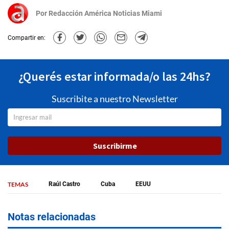
Por
Redacción América Noticias Miami
Compartir en:
¿Querés estar informada/o las 24hs?
Suscribite a nuestro Newsletter
Suscribirme
TEMAS
Raúl Castro
Cuba
EEUU
Notas relacionadas