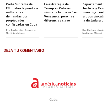
Corte Suprema de
La estrategia de
Departamento d
EEUU abre la puerta a
Trump en Cuba es
Justicia y Tesor
millonarias
similar a la que usó en
investigan red d
demandas por
Venezuela, pero hay
grupos vinculad
propiedades
diferencias clave
la dictadura de
confiscadas en Cuba
Por Redacción América
Por Redacción Amé
Noticias Miami
Noticias Miami
DEJA TU COMENTARIO
Cuba