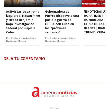
Activistas de extrema
Gobernadora de
🚨NOTICIAS ULT
izquierda, Hasan Piker
Puerto Rico revela una
HORA: IDENTIFI
y Medea Benjamin
posible guerra de
HOMBRE ABATID
bajo investigación
EE.UU. con Cuba en
CERCA DE LA CA
federal por viajes a
las "próximas
BLANCA | IRAN |
Cuba
semanas"
TRUMP | CUBA
Por Redacción América
Por Redacción América
Noticias Miami
Noticias Miami
DEJA TU COMENTARIO
Cuba