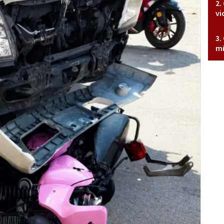
vi
mi