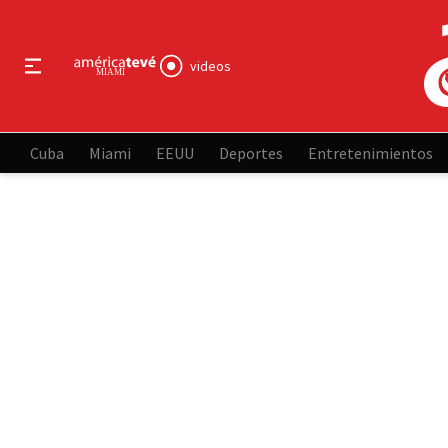
videos
Cuba
Miami
EEUU
Deportes
Entretenimientos