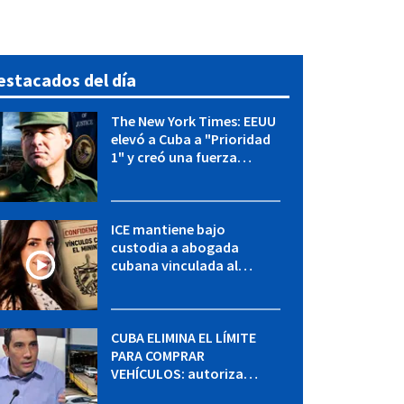
estacados del día
The New York Times: EEUU
elevó a Cuba a "Prioridad
1" y creó una fuerza
especial de la CIA
ICE mantiene bajo
custodia a abogada
cubana vinculada al
MININT: esto es lo que se
sabe del caso
CUBA ELIMINA EL LÍMITE
PARA COMPRAR
VEHÍCULOS: autoriza
adquirir autos sin