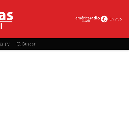
En Vivo
Buscar
ía TV