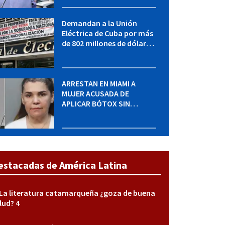
restricción de cantidad
Demandan a la Unión
Eléctrica de Cuba por más
de 802 millones de dólares
bajo la Ley Helms-Burton
ARRESTAN EN MIAMI A
MUJER ACUSADA DE
APLICAR BÓTOX SIN
LICENCIA: una operación
encubierta destapó el
caso
estacadas de América Latina
La literatura catamarqueña ¿goza de buena
lud? 4