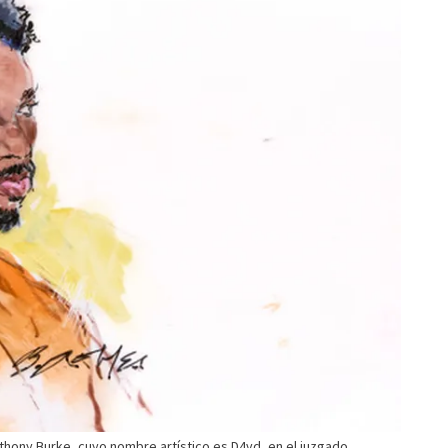
Anthony Burke, cuyo nombre artístico es D4vd, en el juzgado