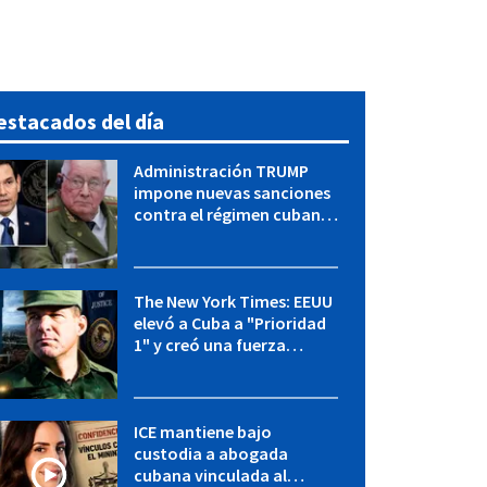
estacados del día
Administración TRUMP
impone nuevas sanciones
contra el régimen cubano:
OFAC incluye a López Miera
y entidades militares
The New York Times: EEUU
elevó a Cuba a "Prioridad
1" y creó una fuerza
especial de la CIA
ICE mantiene bajo
custodia a abogada
cubana vinculada al