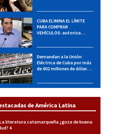
MININT: esto es lo que se
sabe del caso
CUBA ELIMINA EL LÍMITE
PARA COMPRAR
VEHÍCULOS: autoriza
adquirir autos sin
restricción de cantidad
Demandan a la Unión
Eléctrica de Cuba por más
de 802 millones de dólares
bajo la Ley Helms-Burton
estacadas de América Latina
La literatura catamarqueña ¿goza de buena
lud? 4