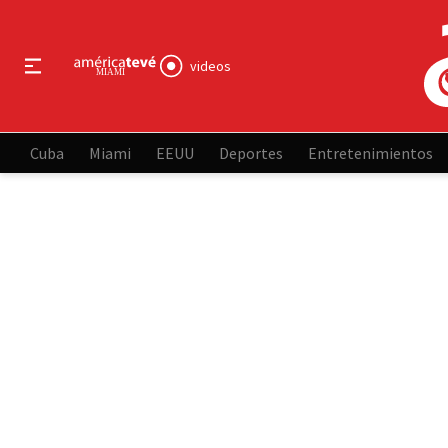
videos
Cuba
Miami
EEUU
Deportes
Entretenimientos