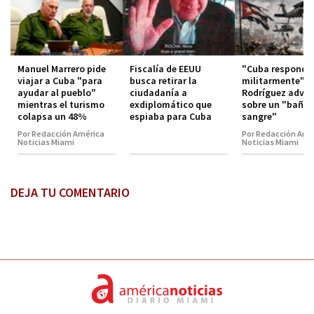
Manuel Marrero pide
Fiscalía de EEUU
"Cuba responde
viajar a Cuba "para
busca retirar la
militarmente": 
ayudar al pueblo"
ciudadanía a
Rodríguez advie
mientras el turismo
exdiplomático que
sobre un "baño 
colapsa un 48%
espiaba para Cuba
sangre"
Por Redacción América
Por Redacción Amé
Noticias Miami
Noticias Miami
DEJA TU COMENTARIO