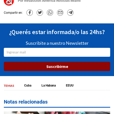
Por
Redacción América Noticias Miami
Compartir en:
¿Querés estar informada/o las 24hs?
Suscribite a nuestro Newsletter
Suscribirme
TEMAS
Cuba
La Habana
EEUU
Notas relacionadas