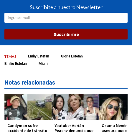
Suscribite a nuestro Newsletter
Suscribirme
TEMAS
Emily Estefan
Gloria Estefan
Emilio Estefan
Miami
Notas relacionadas
Candyman sufre
Youtuber Adrián
Osamu Menénde
accidente de tránsito
Peachy denuncia que
asegura que el 