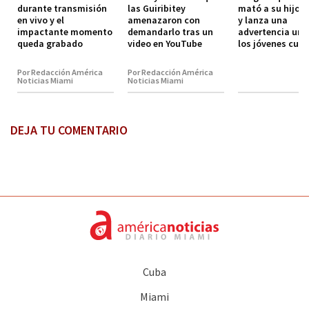
durante transmisión
las Guiribitey
mató a su hijo 
en vivo y el
amenazaron con
y lanza una
impactante momento
demandarlo tras un
advertencia urg
queda grabado
video en YouTube
los jóvenes cub
Por Redacción América
Por Redacción América
Noticias Miami
Noticias Miami
DEJA TU COMENTARIO
Cuba
Miami