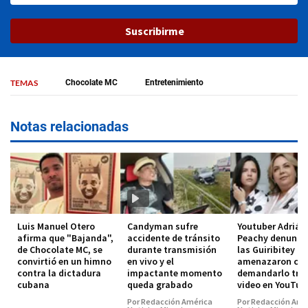
Suscribirme
TEMAS
Chocolate MC
Entretenimiento
Notas relacionadas
Luis Manuel Otero
Candyman sufre
Youtuber Adrián
afirma que "Bajanda",
accidente de tránsito
Peachy denunci
de Chocolate MC, se
durante transmisión
las Guiribitey
convirtió en un himno
en vivo y el
amenazaron co
contra la dictadura
impactante momento
demandarlo tra
cubana
queda grabado
video en YouTub
Por Redacción América
Por Redacción Amé