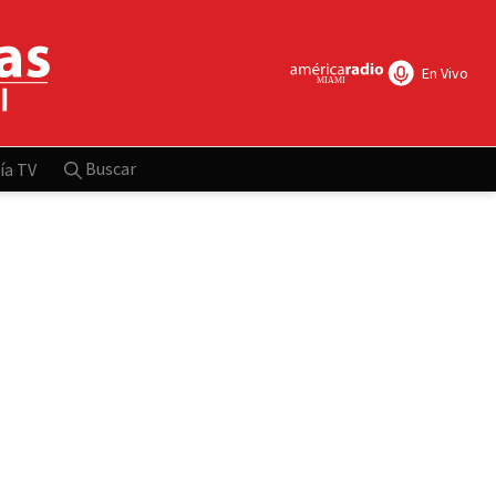
En Vivo
Buscar
ía TV