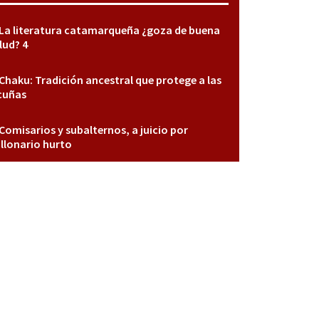
La literatura catamarqueña ¿goza de buena
lud? 4
Chaku: Tradición ancestral que protege a las
cuñas
Comisarios y subalternos, a juicio por
llonario hurto