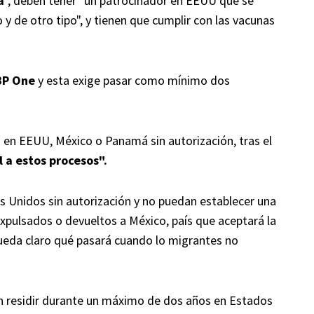
a
", deben tener "un patrocinador en EEUU que se
 de otro tipo", y tienen que cumplir con las vacunas
CBP One
y esta exige pasar como mínimo dos
 en EEUU, México o Panamá sin autorización, tras el
 a estos procesos".
s Unidos sin autorización y no puedan establecer una
expulsados o devueltos a México, país que aceptará la
ueda claro qué pasará cuando lo migrantes no
n residir durante un máximo de dos años en Estados