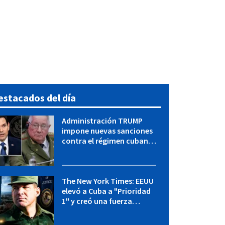
estacados del día
Administración TRUMP
impone nuevas sanciones
contra el régimen cubano:
OFAC incluye a López Miera
y entidades militares
The New York Times: EEUU
elevó a Cuba a "Prioridad
1" y creó una fuerza
especial de la CIA