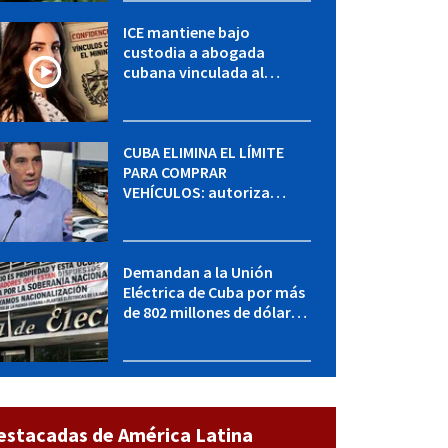
ICE mantiene bajo
custodia a abogada
cubana vinculada al
MININT: esto es lo que se
sabe del caso
CUBA ELIMINA EL LÍMITE
PARA COMPRAR
VEHÍCULOS: autoriza
adquirir autos sin
restricción de cantidad
Demandan a la Unión
Eléctrica de Cuba por más
de 802 millones de dólares
bajo la Ley Helms-Burton
estacadas de América Latina