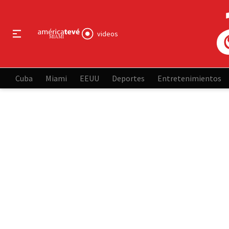
videos
Cuba
Miami
EEUU
Deportes
Entretenimientos