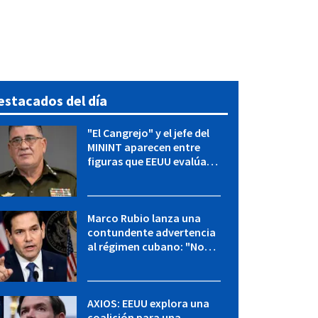
estacados del día
"El Cangrejo" y el jefe del
MININT aparecen entre
figuras que EEUU evalúa
para una transición en
Cuba
Marco Rubio lanza una
contundente advertencia
al régimen cubano: "No
hay válvulas de escape"
AXIOS: EEUU explora una
coalición para una