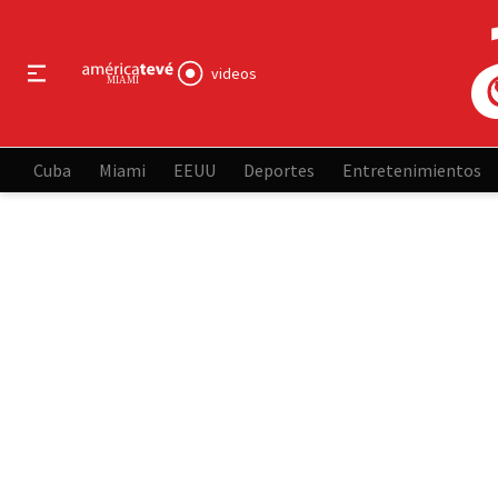
videos
Cuba
Miami
EEUU
Deportes
Entretenimientos