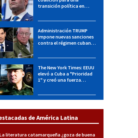
transición política en
Cuba y Marco Rubio habla
con "Raulito" Castro
Administración TRUMP
impone nuevas sanciones
contra el régimen cubano:
OFAC incluye a López Miera
y entidades militares
The New York Times: EEUU
elevó a Cuba a "Prioridad
1" y creó una fuerza
especial de la CIA
estacadas de América Latina
La literatura catamarqueña ¿goza de buena