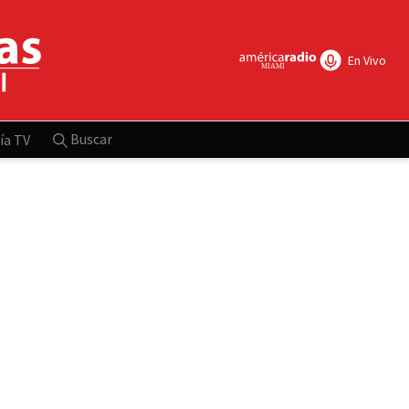
En Vivo
Buscar
ía TV