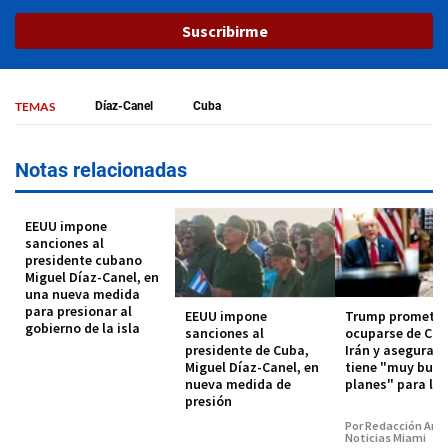
Suscribirme
TEMAS
Díaz-Canel
Cuba
Notas relacionadas
EEUU impone
sanciones al
presidente cubano
Miguel Díaz-Canel, en
una nueva medida
para presionar al
EEUU impone
Trump promete
gobierno de la isla
sanciones al
ocuparse de Cub
presidente de Cuba,
Irán y asegura q
Miguel Díaz-Canel, en
tiene "muy bue
nueva medida de
planes" para la 
presión
Por Redacción Amé
Noticias Miami