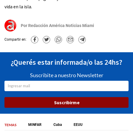
vida en la isla.
Por
Redacción América Noticias Miami
Compartir en:
¿Querés estar informada/o las 24hs?
Suscribite a nuestro Newsletter
Suscribirme
TEMAS
MINFAR
Cuba
EEUU