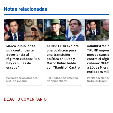
Notas relacionadas
Marco Rubio lanza
AXIOS: EEUU explora
Administración
una contundente
una coalición para
TRUMP impone
advertencia al
una transición
nuevas sancion
régimen cubano: "No
política en Cuba y
contra el régim
hay válvulas de
Marco Rubio habla
cubano: OFAC in
escape"
con "Raulito" Castro
a López Miera y
entidades milit
Por Redacción América
Por Redacción América
Por Redacción Amé
Noticias Miami
Noticias Miami
Noticias Miami
DEJA TU COMENTARIO