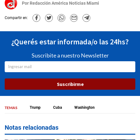
Por
Redacción América Noticias Miami
Compartir en:
¿Querés estar informada/o las 24hs?
Suscribite a nuestro Newsletter
Suscribirme
TEMAS
Trump
Cuba
Washington
Notas relacionadas