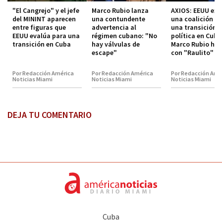
"El Cangrejo" y el jefe
Marco Rubio lanza
AXIOS: EEUU exp
del MININT aparecen
una contundente
una coalición p
entre figuras que
advertencia al
una transición
EEUU evalúa para una
régimen cubano: "No
política en Cuba
transición en Cuba
hay válvulas de
Marco Rubio hab
escape"
con "Raulito" C
Por Redacción América
Por Redacción América
Por Redacción Amé
Noticias Miami
Noticias Miami
Noticias Miami
DEJA TU COMENTARIO
Cuba