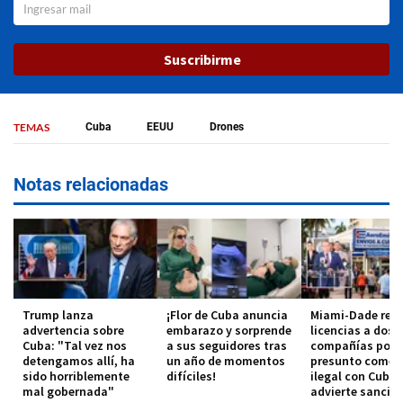
Suscribirme
TEMAS
Cuba
EEUU
Drones
Notas relacionadas
Trump lanza
¡Flor de Cuba anuncia
Miami-Dade rev
advertencia sobre
embarazo y sorprende
licencias a dos
Cuba: "Tal vez nos
a sus seguidores tras
compañías por
detengamos allí, ha
un año de momentos
presunto comer
sido horriblemente
difíciles!
ilegal con Cuba 
mal gobernada"
advierte sancio