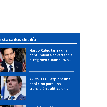
estacados del día
Marco Rubio lanza una
contundente advertencia
al régimen cubano: "No
hay válvulas de escape"
AXIOS: EEUU explora una
coalición para una
transición política en
Cuba y Marco Rubio habla
con "Raulito" Castro