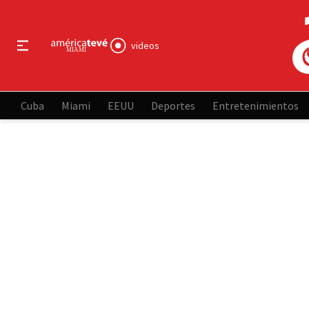
videos
Cuba
Miami
EEUU
Deportes
Entretenimientos