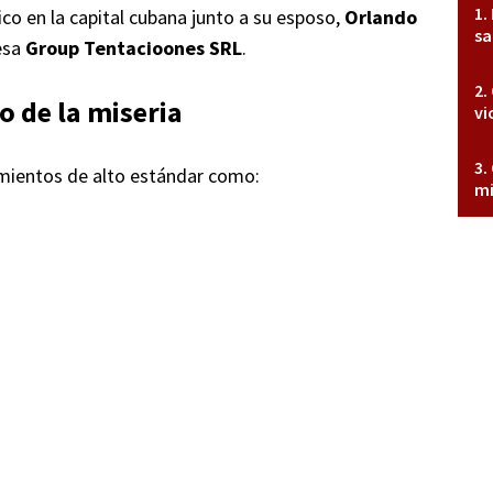
o en la capital cubana junto a su esposo,
Orlando
sa
resa
Group Tentacioones SRL
.
o de la miseria
vi
imientos de alto estándar como:
mi