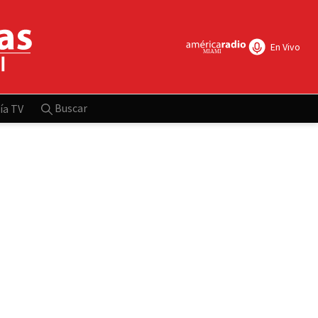
En Vivo
Buscar
ía TV