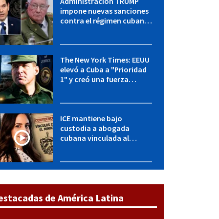
Administración TRUMP
impone nuevas sanciones
contra el régimen cubano:
OFAC incluye a López Miera
y entidades militares
The New York Times: EEUU
elevó a Cuba a "Prioridad
1" y creó una fuerza
especial de la CIA
ICE mantiene bajo
custodia a abogada
cubana vinculada al
MININT: esto es lo que se
sabe del caso
estacadas de América Latina