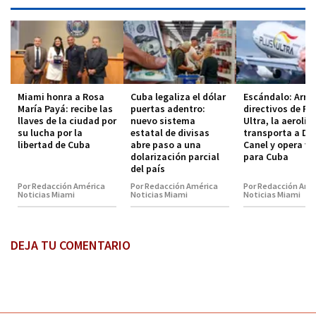
Miami honra a Rosa
Cuba legaliza el dólar
Escándalo: Arre
María Payá: recibe las
puertas adentro:
directivos de Pl
llaves de la ciudad por
nuevo sistema
Ultra, la aerolín
su lucha por la
estatal de divisas
transporta a Dí
libertad de Cuba
abre paso a una
Canel y opera vu
dolarización parcial
para Cuba
del país
Por Redacción América
Por Redacción América
Por Redacción Amé
Noticias Miami
Noticias Miami
Noticias Miami
DEJA TU COMENTARIO