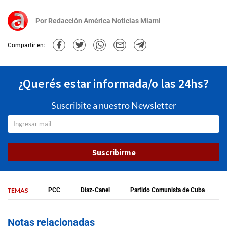
Por
Redacción América Noticias Miami
Compartir en:
¿Querés estar informada/o las 24hs?
Suscribite a nuestro Newsletter
Suscribirme
TEMAS
PCC
Díaz-Canel
Partido Comunista de Cuba
Notas relacionadas