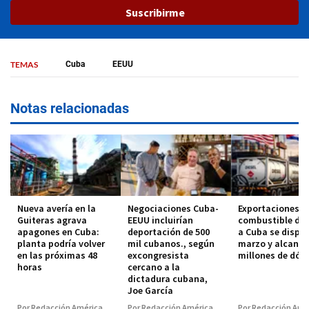
Suscribirme
TEMAS
Cuba
EEUU
Notas relacionadas
Nueva avería en la
Negociaciones Cuba-
Exportaciones d
Guiteras agrava
EEUU incluirían
combustible de
apagones en Cuba:
deportación de 500
a Cuba se dispa
planta podría volver
mil cubanos., según
marzo y alcanza
en las próximas 48
excongresista
millones de dóla
horas
cercano a la
dictadura cubana,
Joe García
Por Redacción América
Por Redacción América
Por Redacción Amé