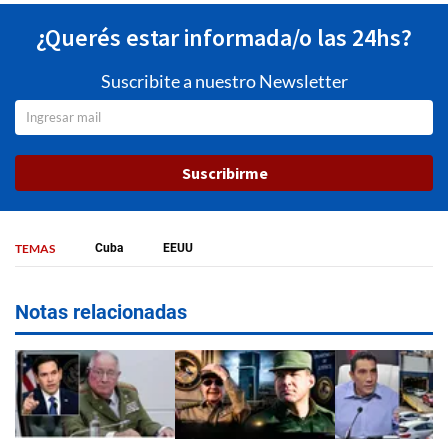
¿Querés estar informada/o las 24hs?
Suscribite a nuestro Newsletter
Suscribirme
TEMAS
Cuba
EEUU
Notas relacionadas