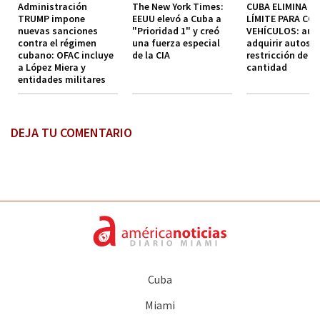
Administración
The New York Times:
CUBA ELIMINA EL
TRUMP impone
EEUU elevó a Cuba a
LÍMITE PARA CO
nuevas sanciones
"Prioridad 1" y creó
VEHÍCULOS: aut
contra el régimen
una fuerza especial
adquirir autos s
cubano: OFAC incluye
de la CIA
restricción de
a López Miera y
cantidad
entidades militares
DEJA TU COMENTARIO
Cuba
Miami