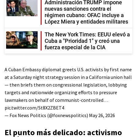
Administración TRUMP impone
nuevas sanciones contra el
régimen cubano: OFAC incluye a
López Miera y entidades militares
The New York Times: EEUU elevó a
Cuba a "Prioridad 1" y creó una
fuerza especial de la CIA
A Cuban Embassy diplomat greets U.S. activists by first name
at a Saturday night strategy session in a California union hall
— then briefs them on congressional legislation, lobbying
targets and nationwide organizing efforts to pressure
lawmakers on behalf of communist-controlled…
pic.twitter.com/St8X2ZBET4
— Fox News Politics (@foxnewspolitics)
May 26, 2026
El punto más delicado: activismo