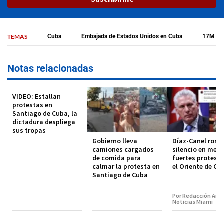
TEMAS
Cuba
Embajada de Estados Unidos en Cuba
17M
Notas relacionadas
VIDEO: Estallan
protestas en
Santiago de Cuba, la
dictadura despliega
sus tropas
Gobierno lleva
Díaz-Canel romp
camiones cargados
silencio en medi
de comida para
fuertes protest
calmar la protesta en
el Oriente de Cu
Santiago de Cuba
Por Redacción Amé
Noticias Miami