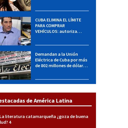
MININT: esto es lo que se
sabe del caso
CUBA ELIMINA EL LÍMITE
PARA COMPRAR
VEHÍCULOS: autoriza
adquirir autos sin
restricción de cantidad
Demandan a la Unión
Eléctrica de Cuba por más
de 802 millones de dólares
bajo la Ley Helms-Burton
estacadas de América Latina
La literatura catamarqueña ¿goza de buena
lud? 4