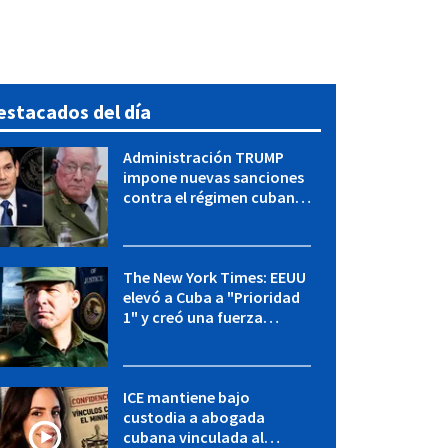
estacados del día
Administración TRUMP
impone nuevas sanciones
contra el régimen cubano:
OFAC incluye a López Miera
y entidades militares
The New York Times: EEUU
elevó a Cuba a "Prioridad
1" y creó una fuerza
especial de la CIA
ICE mantiene bajo
custodia a abogada
cubana vinculada al