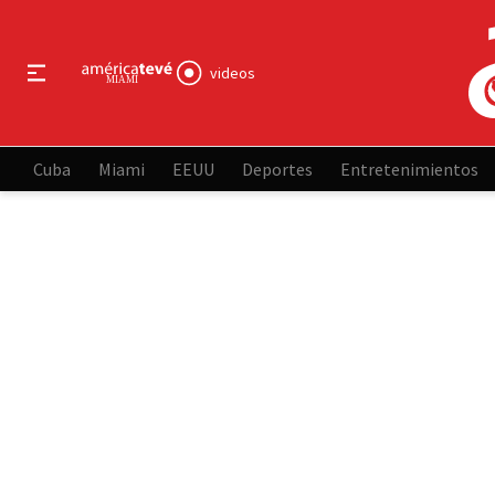
videos
Cuba
Miami
EEUU
Deportes
Entretenimientos