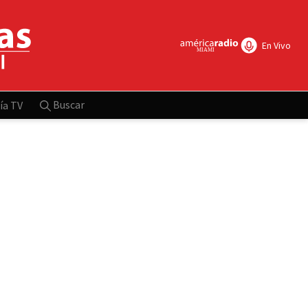
En Vivo
Buscar
ía TV