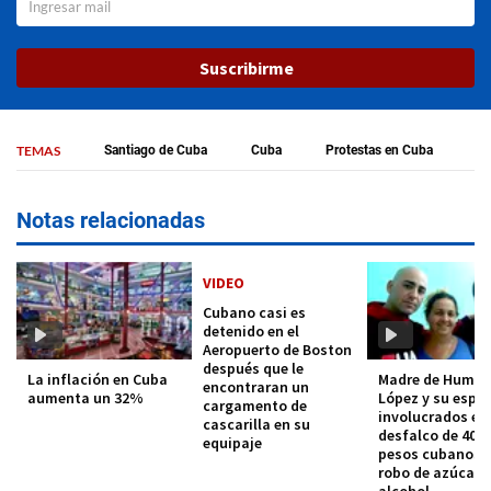
Suscribirme
TEMAS
Santiago de Cuba
Cuba
Protestas en Cuba
Notas relacionadas
VIDEO
Cubano casi es
detenido en el
Aeropuerto de Boston
después que le
La inflación en Cuba
Madre de Humbe
encontraran un
aumenta un 32%
López y su espo
cargamento de
involucrados en
cascarilla en su
desfalco de 400 
equipaje
pesos cubanos p
robo de azúcar y