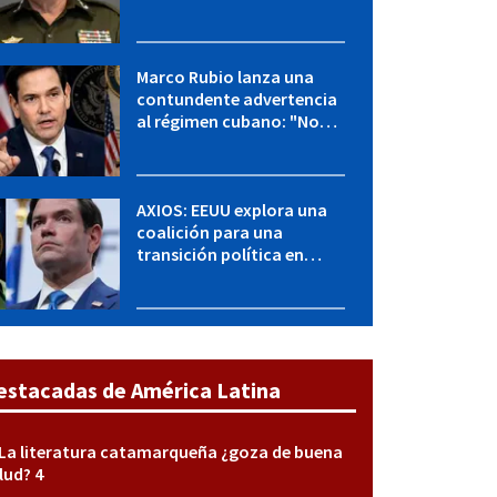
para una transición en
Cuba
Marco Rubio lanza una
contundente advertencia
al régimen cubano: "No
hay válvulas de escape"
AXIOS: EEUU explora una
coalición para una
transición política en
Cuba y Marco Rubio habla
con "Raulito" Castro
estacadas de América Latina
La literatura catamarqueña ¿goza de buena
lud? 4