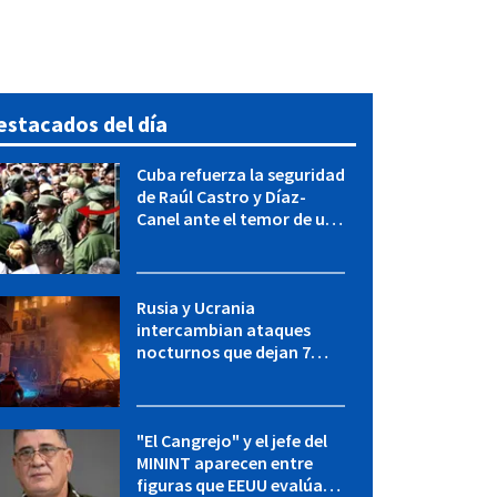
estacados del día
Cuba refuerza la seguridad
de Raúl Castro y Díaz-
Canel ante el temor de una
operación de EEUU
Rusia y Ucrania
intercambian ataques
nocturnos que dejan 7
muertos y muchos heridos
"El Cangrejo" y el jefe del
MININT aparecen entre
figuras que EEUU evalúa