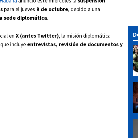
 Habana
anunció este miércoles la
suspensión
es
para el jueves
9 de octubre
, debido a una
la sede diplomática
.
D
cial en
X (antes Twitter)
, la misión diplomática
o que incluye
entrevistas, revisión de documentos y