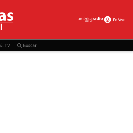
En Vivo
Buscar
ía TV