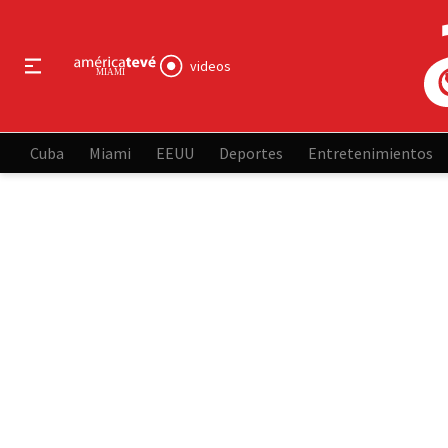
videos
Cuba
Miami
EEUU
Deportes
Entretenimientos