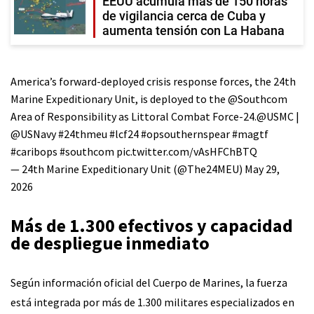
EEUU acumula más de 150 horas
de vigilancia cerca de Cuba y
aumenta tensión con La Habana
America’s forward-deployed crisis response forces, the 24th
Marine Expeditionary Unit, is deployed to the
@Southcom
Area of Responsibility as Littoral Combat Force-24.
@USMC
|
@USNavy
#24thmeu
#lcf24
#opsouthernspear
#magtf
#caribops
#southcom
pic.twitter.com/vAsHFChBTQ
— 24th Marine Expeditionary Unit (@The24MEU)
May 29,
2026
Más de 1.300 efectivos y capacidad
de despliegue inmediato
Según información oficial del Cuerpo de Marines, la fuerza
está integrada por más de 1.300 militares especializados en