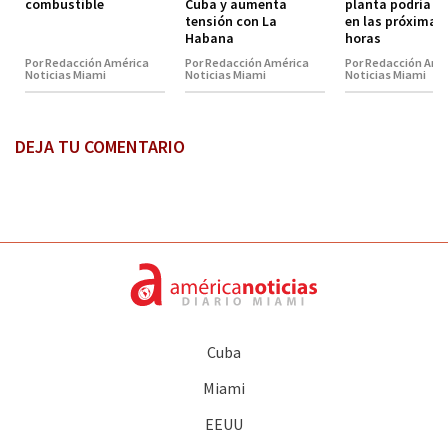
combustible
Cuba y aumenta
planta podría vo
tensión con La
en las próximas
Habana
horas
Por Redacción América
Por Redacción América
Por Redacción Amé
Noticias Miami
Noticias Miami
Noticias Miami
DEJA TU COMENTARIO
Cuba
Miami
EEUU