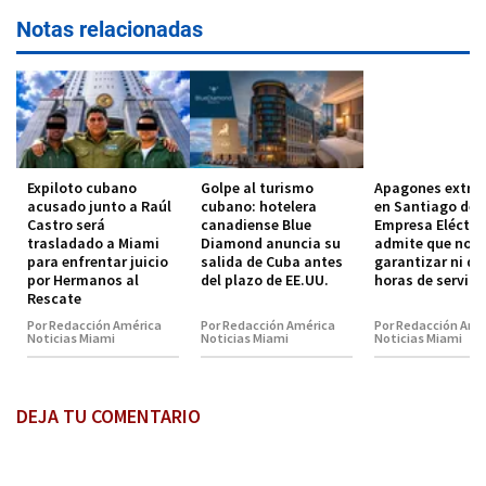
Notas relacionadas
Expiloto cubano
Golpe al turismo
Apagones extre
acusado junto a Raúl
cubano: hotelera
en Santiago de 
Castro será
canadiense Blue
Empresa Eléctri
trasladado a Miami
Diamond anuncia su
admite que no 
para enfrentar juicio
salida de Cuba antes
garantizar ni do
por Hermanos al
del plazo de EE.UU.
horas de servici
Rescate
Por Redacción América
Por Redacción América
Por Redacción Amé
Noticias Miami
Noticias Miami
Noticias Miami
DEJA TU COMENTARIO