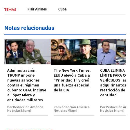
TEMAS
Flair Airlines
Cuba
Notas relacionadas
Administración
The New York Times:
CUBA ELIMINA EL
TRUMP impone
EEUU elevó a Cuba a
LÍMITE PARA CO
nuevas sanciones
"Prioridad 1" y creó
VEHÍCULOS: aut
contra el régimen
una fuerza especial
adquirir autos s
cubano: OFAC incluye
de la CIA
restricción de
a López Miera y
cantidad
entidades militares
Por Redacción América
Por Redacción América
Por Redacción Amé
Noticias Miami
Noticias Miami
Noticias Miami