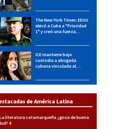
OFAC incluye a López Miera
y entidades militares
The New York Times: EEUU
elevó a Cuba a "Prioridad
1" y creó una fuerza
especial de la CIA
ICE mantiene bajo
custodia a abogada
cubana vinculada al
MININT: esto es lo que se
sabe del caso
estacadas de América Latina
La literatura catamarqueña ¿goza de buena
lud? 4