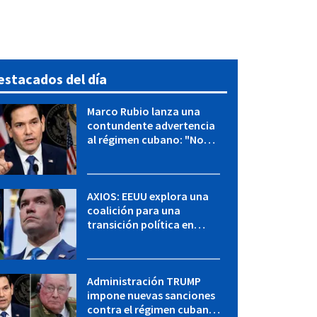
estacados del día
Marco Rubio lanza una
contundente advertencia
al régimen cubano: "No
hay válvulas de escape"
AXIOS: EEUU explora una
coalición para una
transición política en
Cuba y Marco Rubio habla
con "Raulito" Castro
Administración TRUMP
impone nuevas sanciones
contra el régimen cubano: