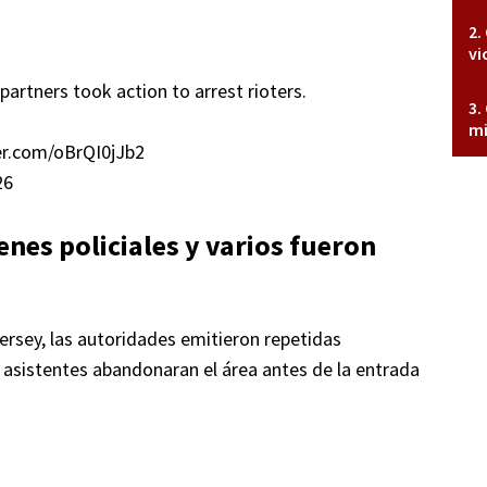
vi
artners took action to arrest rioters.
mi
ter.com/oBrQI0jJb2
26
nes policiales y varios fueron
ersey, las autoridades emitieron repetidas
s asistentes abandonaran el área antes de la entrada