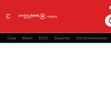
videos
Cuba
Miami
EEUU
Deportes
Entretenimientos