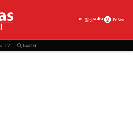
En Vivo
Buscar
ía TV