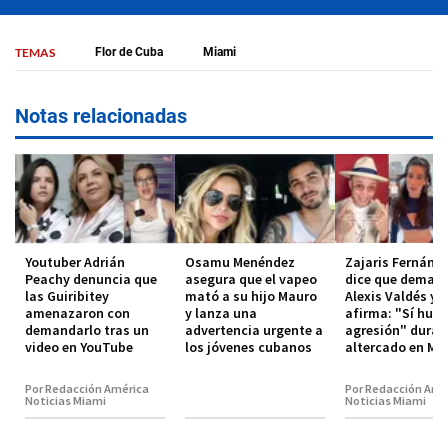
TEMAS
Flor de Cuba
Miami
Notas relacionadas
Youtuber Adrián
Osamu Menéndez
Zajaris Fernánd
Peachy denuncia que
asegura que el vapeo
dice que deman
las Guiribitey
mató a su hijo Mauro
Alexis Valdés y
amenazaron con
y lanza una
afirma: "Sí hub
demandarlo tras un
advertencia urgente a
agresión" duran
video en YouTube
los jóvenes cubanos
altercado en Mi
Por Redacción América
Por Redacción Amé
Noticias Miami
Noticias Miami