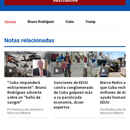
TEMAS
Bruno Rodríguez
Cuba
Trump
Notas relacionadas
"Cuba responderá
Sanciones de EEUU
Marco Rubio as
militarmente": Bruno
contra conglomerado
que Cuba rechaz
Rodríguez advierte
de Cuba golpean más
millones de dóla
sobre un "baño de
a su paralizada
ayuda humanita
sangre"
economía, dicen
EEUU
expertos
Por Redacción América
Por Redacción Amé
Noticias Miami
Noticias Miami