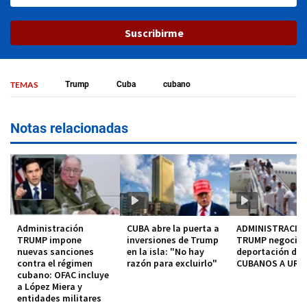
Suscribirme
TEMAS
Trump
Cuba
cubano
Notas relacionadas
Administración
CUBA abre la puerta a
ADMINISTRACIO
TRUMP impone
inversiones de Trump
TRUMP negocia
nuevas sanciones
en la isla: "No hay
deportación de
contra el régimen
razón para excluirlo"
CUBANOS A URU
cubano: OFAC incluye
a López Miera y
entidades militares