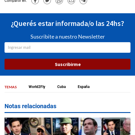
Compartir en:
¿Querés estar informada/o las 24hs?
Suscribite a nuestro Newsletter
Suscribirme
TEMAS
World2Fly
Cuba
España
Notas relacionadas