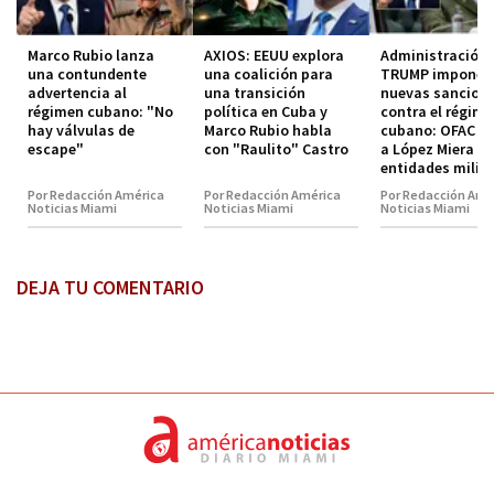
Marco Rubio lanza
AXIOS: EEUU explora
Administración
una contundente
una coalición para
TRUMP impone
advertencia al
una transición
nuevas sancion
régimen cubano: "No
política en Cuba y
contra el régim
hay válvulas de
Marco Rubio habla
cubano: OFAC in
escape"
con "Raulito" Castro
a López Miera y
entidades milit
Por Redacción América
Por Redacción América
Por Redacción Amé
Noticias Miami
Noticias Miami
Noticias Miami
DEJA TU COMENTARIO