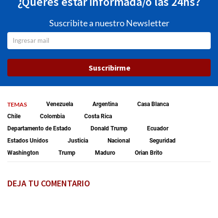
¿Querés estar informada/o las 24hs?
Suscribite a nuestro Newsletter
Suscribirme
TEMAS
Venezuela
Argentina
Casa Blanca
Chile
Colombia
Costa Rica
Departamento de Estado
Donald Trump
Ecuador
Estados Unidos
Justicia
Nacional
Seguridad
Washington
Trump
Maduro
Orian Brito
DEJA TU COMENTARIO