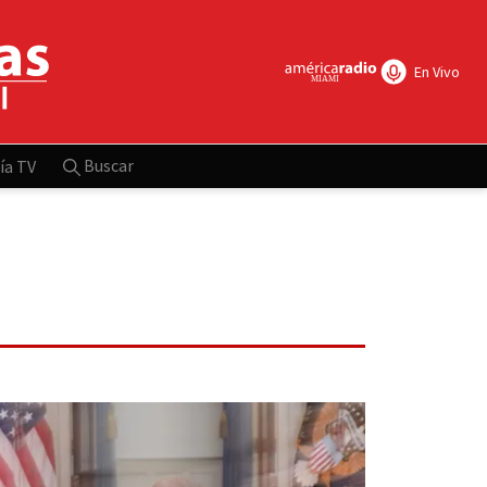
En Vivo
Buscar
ía TV