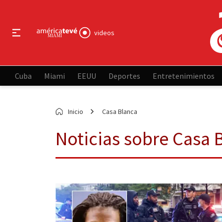
videos
Cuba
Miami
EEUU
Deportes
Entretenimientos
Inicio
Casa Blanca
Noticias sobre Casa 