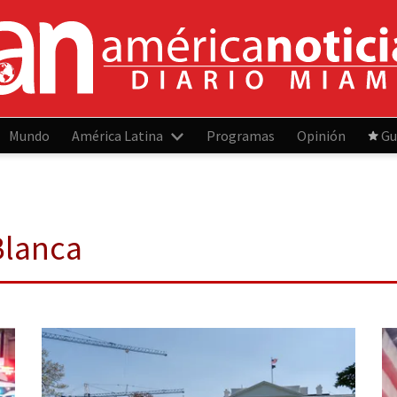
Mundo
América Latina
Programas
Opinión
Gu
Blanca