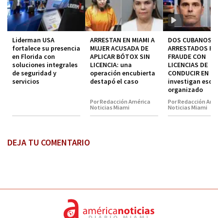
Liderman USA
ARRESTAN EN MIAMI A
DOS CUBANOS
fortalece su presencia
MUJER ACUSADA DE
ARRESTADOS P
en Florida con
APLICAR BÓTOX SIN
FRAUDE CON
soluciones integrales
LICENCIA: una
LICENCIAS DE
de seguridad y
operación encubierta
CONDUCIR EN MI
servicios
destapó el caso
investigan esq
organizado
Por Redacción América
Por Redacción Amé
Noticias Miami
Noticias Miami
DEJA TU COMENTARIO