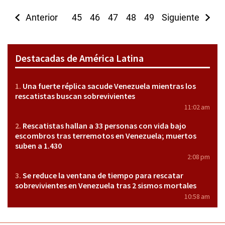
Anterior
45
46
47
48
49
Siguiente
50
51
52
5
Destacadas de América Latina
Una fuerte réplica sacude Venezuela mientras los
rescatistas buscan sobrevivientes
11:02 am
Rescatistas hallan a 33 personas con vida bajo
escombros tras terremotos en Venezuela; muertos
suben a 1.430
2:08 pm
Se reduce la ventana de tiempo para rescatar
sobrevivientes en Venezuela tras 2 sismos mortales
10:58 am