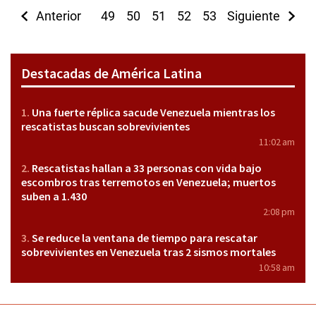
Anterior
49
50
51
52
53
Siguiente
54
55
56
5
Destacadas de América Latina
Una fuerte réplica sacude Venezuela mientras los
rescatistas buscan sobrevivientes
11:02 am
Rescatistas hallan a 33 personas con vida bajo
escombros tras terremotos en Venezuela; muertos
suben a 1.430
2:08 pm
Se reduce la ventana de tiempo para rescatar
sobrevivientes en Venezuela tras 2 sismos mortales
10:58 am