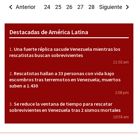
Anterior
24
25
26
27
28
Siguiente
29
30
31
3
Destacadas de América Latina
Una fuerte réplica sacude Venezuela mientras los
rescatistas buscan sobrevivientes
11:02 am
Rescatistas hallan a 33 personas con vida bajo
escombros tras terremotos en Venezuela; muertos
suben a 1.430
2:08 pm
Se reduce la ventana de tiempo para rescatar
sobrevivientes en Venezuela tras 2 sismos mortales
10:58 am