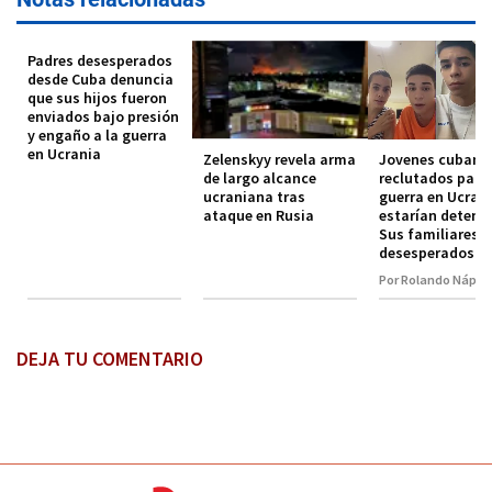
Padres desesperados
desde Cuba denuncia
que sus hijos fueron
enviados bajo presión
y engaño a la guerra
en Ucrania
Zelenskyy revela arma
Jovenes cubano
de largo alcance
reclutados para 
ucraniana tras
guerra en Ucran
ataque en Rusia
estarían deteni
Sus familiares 
desesperados
Por Rolando Nápol
DEJA TU COMENTARIO