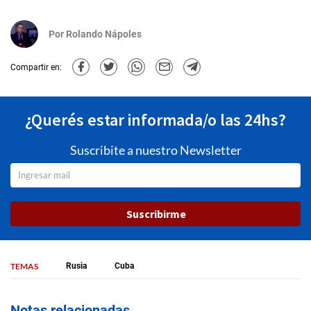
Por
Rolando Nápoles
Compartir en:
¿Querés estar informada/o las 24hs?
Suscribite a nuestro Newsletter
Suscribirme
TEMAS
Rusia
Cuba
Notas relacionadas