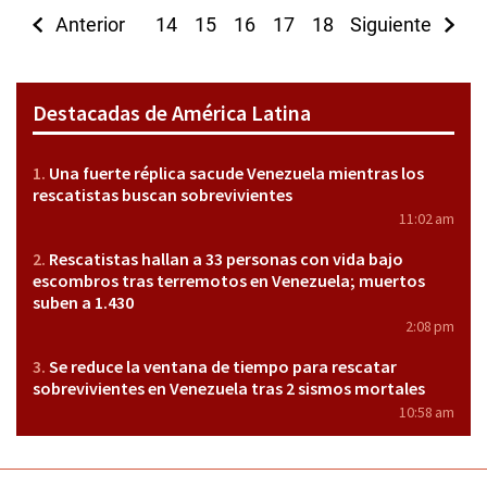
Anterior
14
15
16
17
18
Siguiente
19
20
21
2
Destacadas de América Latina
Una fuerte réplica sacude Venezuela mientras los
rescatistas buscan sobrevivientes
11:02 am
Rescatistas hallan a 33 personas con vida bajo
escombros tras terremotos en Venezuela; muertos
suben a 1.430
2:08 pm
Se reduce la ventana de tiempo para rescatar
sobrevivientes en Venezuela tras 2 sismos mortales
10:58 am