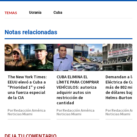
TEMAS
Ucrania
Cuba
Notas relacionadas
The New York Times:
CUBA ELIMINA EL
Demandan a la 
EEUU elevó a Cuba a
LÍMITE PARA COMPRAR
Eléctrica de Cub
"Prioridad 1" y creó
VEHÍCULOS: autoriza
más de 802 mill
una fuerza especial
adquirir autos sin
de dólares bajo 
de la CIA
restricción de
Helms-Burton
cantidad
Por Redacción América
Por Redacción América
Por Redacción Amé
Noticias Miami
Noticias Miami
Noticias Miami
DEJA TU COMENTARIO