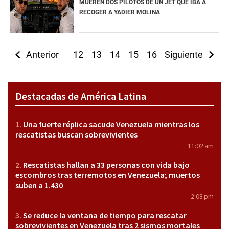
MUEREN DOS PILOTOS DE UN JET QUE IBA A
RECOGER A YADIER MOLINA
Anterior
12
13
14
15
16
Siguiente
17
18
19
2
Destacadas de América Latina
Una fuerte réplica sacude Venezuela mientras los
rescatistas buscan sobrevivientes
11:02 am
Rescatistas hallan a 33 personas con vida bajo
escombros tras terremotos en Venezuela; muertos
suben a 1.430
2:08 pm
Se reduce la ventana de tiempo para rescatar
sobrevivientes en Venezuela tras 2 sismos mortales