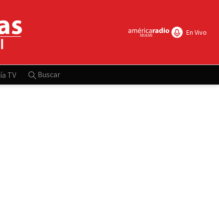
En Vivo
Buscar
ía TV