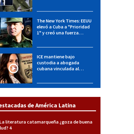
OFAC incluye a López Miera
y entidades militares
The New York Times: EEUU
elevó a Cuba a "Prioridad
1" y creó una fuerza
especial de la CIA
ICE mantiene bajo
custodia a abogada
cubana vinculada al
MININT: esto es lo que se
sabe del caso
estacadas de América Latina
La literatura catamarqueña ¿goza de buena
lud? 4