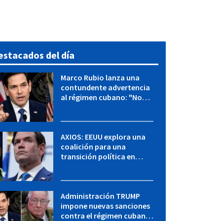
estacados del día
Marco Rubio lanza una
contundente advertencia
al régimen cubano: "No
hay válvulas de escape"
AXIOS: EEUU explora una
coalición para una
transición política en
Cuba y Marco Rubio habla
con "Raulito" Castro
Administración TRUMP
impone nuevas sanciones
contra el régimen cubano: