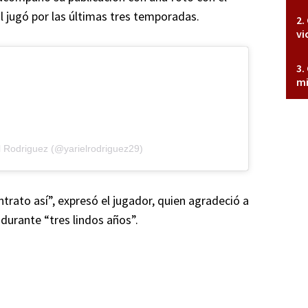
l jugó por las últimas tres temporadas.
vi
mi
l Rodriguez (@yarielrodriguez29)
ntrato así”, expresó el jugador, quien agradeció a
durante “tres lindos años”.