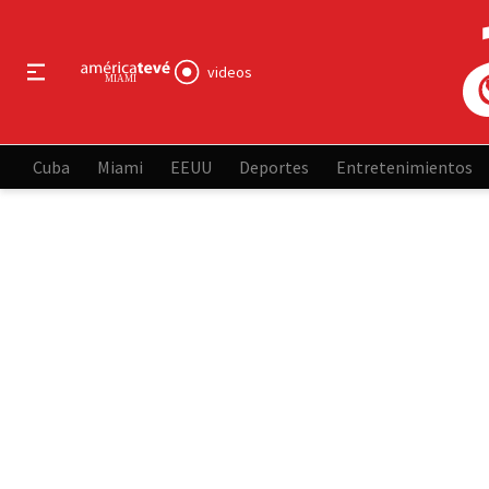
videos
Cuba
Miami
EEUU
Deportes
Entretenimientos