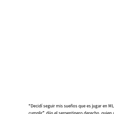
“Decidí seguir mis sueños que es jugar en 
cumplir”, dijo el serpentinero derecho, quie