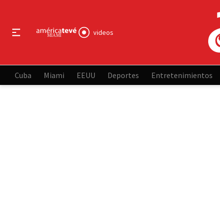
videos
Cuba
Miami
EEUU
Deportes
Entretenimientos