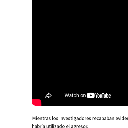
Mientras los investigadores recababan evide
habría utilizado el agresor.