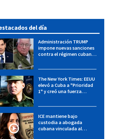
estacados del día
Administración TRUMP
impone nuevas sanciones
contra el régimen cubano:
OFAC incluye a López Miera
y entidades militares
The New York Times: EEUU
elevó a Cuba a "Prioridad
1" y creó una fuerza
especial de la CIA
ICE mantiene bajo
custodia a abogada
cubana vinculada al
MININT: esto es lo que se