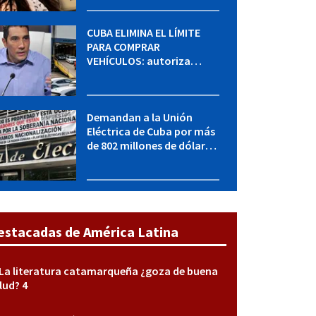
sabe del caso
CUBA ELIMINA EL LÍMITE
PARA COMPRAR
VEHÍCULOS: autoriza
adquirir autos sin
restricción de cantidad
Demandan a la Unión
Eléctrica de Cuba por más
de 802 millones de dólares
bajo la Ley Helms-Burton
estacadas de América Latina
La literatura catamarqueña ¿goza de buena
lud? 4