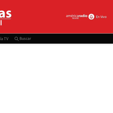
En Vivo
Buscar
ía TV