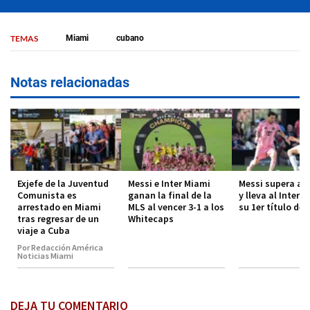
TEMAS
Miami
cubano
Notas relacionadas
Exjefe de la Juventud
Messi e Inter Miami
Messi supera a M
Comunista es
ganan la final de la
y lleva al Inter 
arrestado en Miami
MLS al vencer 3-1 a los
su 1er título de 
tras regresar de un
Whitecaps
viaje a Cuba
Por Redacción América
Noticias Miami
DEJA TU COMENTARIO