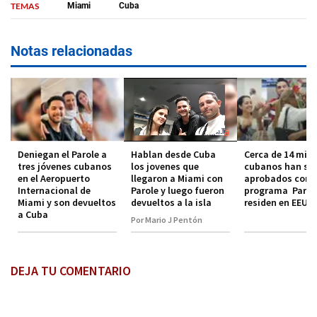
TEMAS
Miami
Cuba
Notas relacionadas
Deniegan el Parole a
Hablan desde Cuba
Cerca de 14 mil
tres jóvenes cubanos
los jovenes que
cubanos han si
en el Aeropuerto
llegaron a Miami con
aprobados con e
Internacional de
Parole y luego fueron
programa Parole
Miami y son devueltos
devueltos a la isla
residen en EEUU
a Cuba
Por Mario J Pentón
DEJA TU COMENTARIO