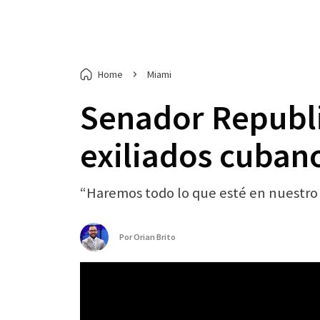
Home
Miami
Senador Republi
exiliados cuban
“Haremos todo lo que esté en nuestro a
Por
Orian Brito