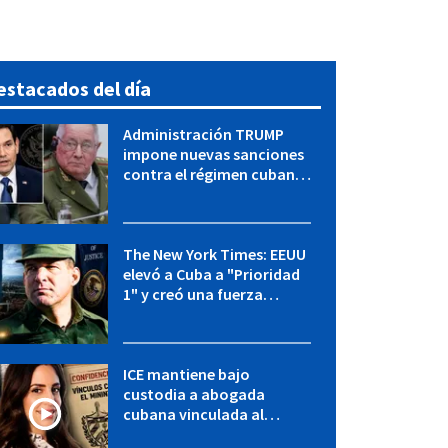
estacados del día
Administración TRUMP
impone nuevas sanciones
contra el régimen cubano:
OFAC incluye a López Miera
y entidades militares
The New York Times: EEUU
elevó a Cuba a "Prioridad
1" y creó una fuerza
especial de la CIA
ICE mantiene bajo
custodia a abogada
cubana vinculada al
MININT: esto es lo que se