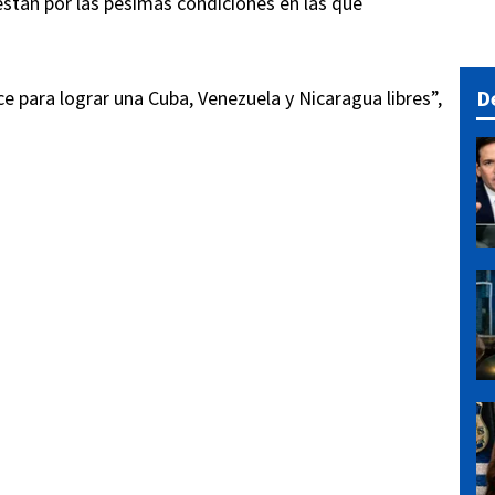
testan por las pésimas condiciones en las que
D
 para lograr una Cuba, Venezuela y Nicaragua libres”,