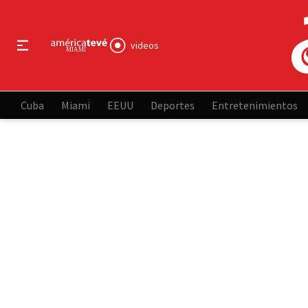
videos
Cuba
Miami
EEUU
Deportes
Entretenimientos