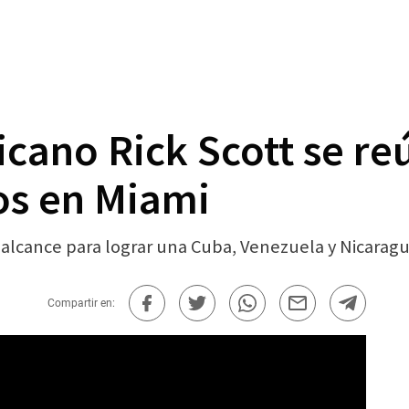
cano Rick Scott se re
os en Miami
lcance para lograr una Cuba, Venezuela y Nicaragua l
Compartir en: