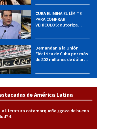
sabe del caso
CUBA ELIMINA EL LÍMITE
PARA COMPRAR
VEHÍCULOS: autoriza
adquirir autos sin
restricción de cantidad
Demandan a la Unión
Eléctrica de Cuba por más
de 802 millones de dólares
bajo la Ley Helms-Burton
estacadas de América Latina
La literatura catamarqueña ¿goza de buena
lud? 4