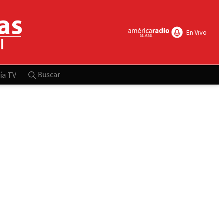
En Vivo
Buscar
ía TV