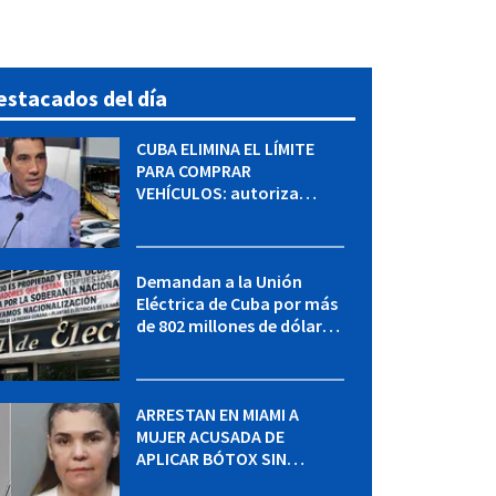
estacados del día
CUBA ELIMINA EL LÍMITE
PARA COMPRAR
VEHÍCULOS: autoriza
adquirir autos sin
restricción de cantidad
Demandan a la Unión
Eléctrica de Cuba por más
de 802 millones de dólares
bajo la Ley Helms-Burton
ARRESTAN EN MIAMI A
MUJER ACUSADA DE
APLICAR BÓTOX SIN
LICENCIA: una operación