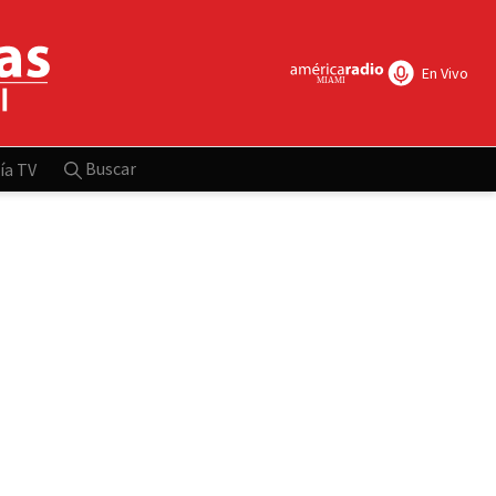
En Vivo
Buscar
ía TV