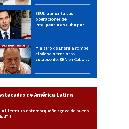
encubierta destapó el
caso
EEUU aumenta sus
operaciones de
inteligencia en Cuba para
elevar la presión sobre el
régimen, según POLITICO
Ministro de Energía rompe
el silencio tras otro
colapso del SEN en Cuba:
"Seguimos adelante con
mucho empeño"
estacadas de América Latina
La literatura catamarqueña ¿goza de buena
lud? 4