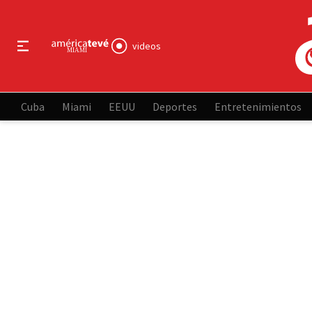
videos
Cuba
Miami
EEUU
Deportes
Entretenimientos