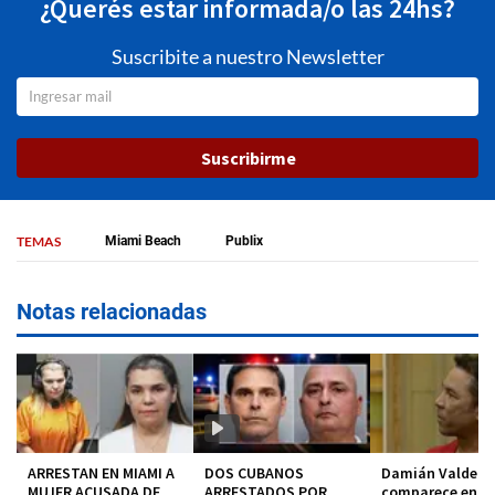
¿Querés estar informada/o las 24hs?
Suscribite a nuestro Newsletter
Suscribirme
TEMAS
Miami Beach
Publix
Notas relacionadas
ARRESTAN EN MIAMI A
DOS CUBANOS
Damián Valdez
MUJER ACUSADA DE
ARRESTADOS POR
comparece en co