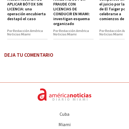
APLICAR BÓTOX SIN
FRAUDE CON
el juicio por la 
LICENCIA: una
LICENCIAS DE
de El Taiger pod
operación encubierta
CONDUCIR EN MIAMI:
celebrarse a
destapó el caso
investigan esquema
comienzos de 2
organizado
Por Redacción América
Por Redacción América
Por Redacción Amé
Noticias Miami
Noticias Miami
Noticias Miami
DEJA TU COMENTARIO
Cuba
Miami