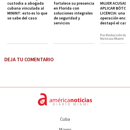
custodia a abogada
fortalece su presencia
MUJER ACUSADA
cubana vinculada al
en Florida con
APLICAR BÓTOX 
MININT: esto es lo que
soluciones integrales
LICENCIA: una
se sabe del caso
de seguridad y
operación encub
servicios
destapó el caso
Por Redacción Amé
Noticias Miami
DEJA TU COMENTARIO
Cuba
Miami