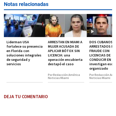
Notas relacionadas
Liderman USA
ARRESTAN EN MIAMI A
DOS CUBANOS
fortalece su presencia
MUJER ACUSADA DE
ARRESTADOS P
en Florida con
APLICAR BÓTOX SIN
FRAUDE CON
soluciones integrales
LICENCIA: una
LICENCIAS DE
de seguridad y
operación encubierta
CONDUCIR EN MI
servicios
destapó el caso
investigan esq
organizado
Por Redacción América
Por Redacción Amé
Noticias Miami
Noticias Miami
DEJA TU COMENTARIO